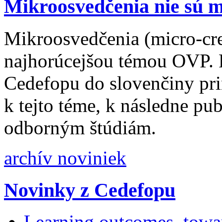
Mikroosvedčenia nie sú 
Mikroosvedčenia (micro-cre
najhorúcejšou témou OVP. P
Cedefopu do slovenčiny pri
k tejto téme, k následne p
odborným štúdiám.
archív noviniek
Novinky z Cedefopu
Learning outcomes, towar