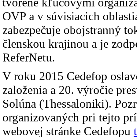
tvorené kľúčovými organizá
OVP a v súvisiacich oblast
zabezpečuje obojstranný to
členskou krajinou a je zod
ReferNetu.
V roku 2015 Cedefop oslavo
založenia a 20. výročie pre
Solúna (Thessaloniki). Pozri
organizovaných pri tejto prí
webovej stránke Cedefopu