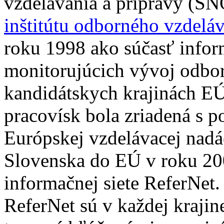
vzdelávania a prípravy (SN
inštitútu odborného vzdelá
roku 1998 ako súčasť inform
monitorujúcich vývoj odbor
kandidátskych krajinách EÚ
pracovísk bola zriadená s 
Európskej vzdelávacej nadá
Slovenska do EÚ v roku 20
informačnej siete ReferNet.
ReferNet sú v každej krajin