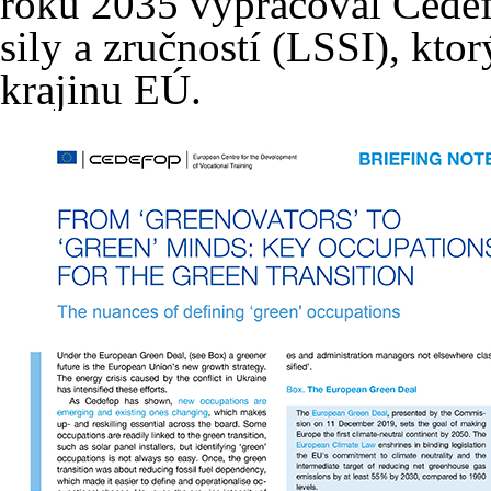
roku 2035 vypracoval Cedef
sily a zručností (LSSI), kto
krajinu EÚ.