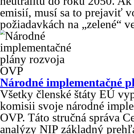
neutralitu do roku 2050. Ak 
emisií, musí sa to prejaviť 
požiadavkách na „zelené“ ve
Národné implementačné p
Všetky členské štáty EÚ vyp
komisii svoje národné impl
OVP. Táto stručná správa C
analýzy NIP základný prehľ